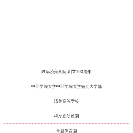
岐阜済美学院 創立100周年
中部学院大学
中部学院大学短期大学部
済美高等学校
桐が丘幼稚園
常磐保育園