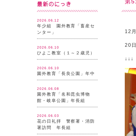
第
最新のにっき
2026.06.12
年少組 園外教育「畜産セ
12
ンター」
20
2026.06.10
ひよこ教室（１～２歳児）
↓↓
2026.06.10
園外教育「長良公園」年中
2026.06.08
園外教育「名和昆虫博物
館・岐阜公園」年長組
2026.06.03
花の日礼拝 警察署・消防
署訪問 年長組