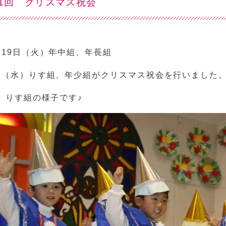
51回 クリスマス祝会
月19日（火）年中組、年長組
日（水）りす組、年少組がクリスマス祝会を行いました
↓ りす組の様子です♪