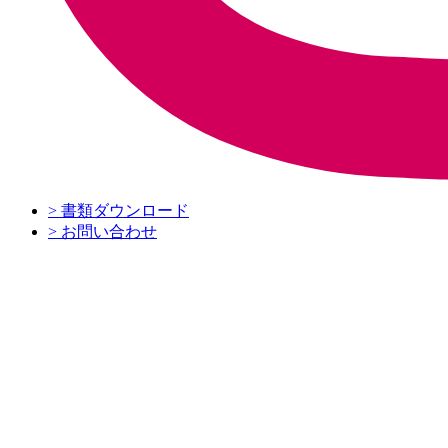
トップページ
園からのお知らせ
> 書類ダウンロード
教育委員会・幼稚園連合会等からのお知らせ
> お問い合わせ
にっき
日常にっき
食育・健康にっき
園長にっき
園の紹介
園の特徴
ふぞく幼稚園について