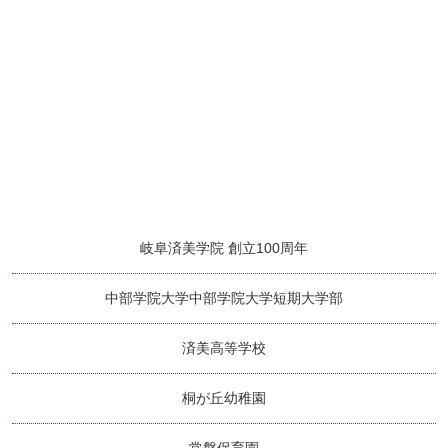
岐阜済美学院 創立100周年
中部学院大学
中部学院大学短期大学部
済美高等学校
桐が丘幼稚園
常磐保育園