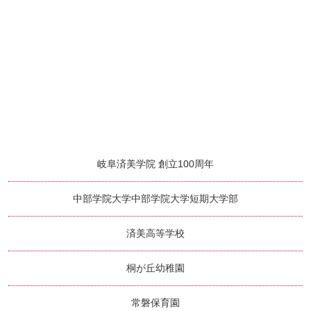
岐阜済美学院 創立100周年
中部学院大学
中部学院大学短期大学部
済美高等学校
桐が丘幼稚園
常磐保育園