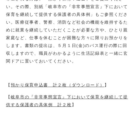
い。その際、別紙「岐阜市の『非常事態宣言』下において
保育を継続して提供する保護者の具体例」もご参照くださ
い。医療従事者、警察、消防など社会の機能を維持するた
めに就業を継続していただくことが必要な方や、ひとり親
家庭など、仕事を休むことが困難な方々に限りお預かりを
します。書類の提出は、５月１日(金)のバス運行の際に回
収しますので、職員がわかるように生活記録表と一緒に玄
関ドアに置いておいてください。
【
預かり保育申込書 計２枚
（ダウンロード）
】
【
岐阜市の『非常事態宣言』下において保育を継続して提
供する保護者の具体例 計２枚
】