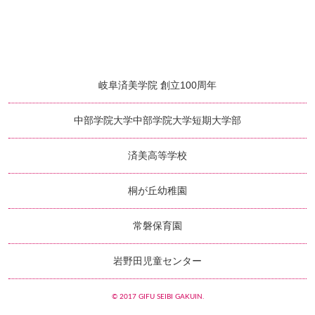
岐阜済美学院 創立100周年
中部学院大学
中部学院大学短期大学部
済美高等学校
桐が丘幼稚園
常磐保育園
岩野田児童センター
© 2017 GIFU SEIBI GAKUIN.