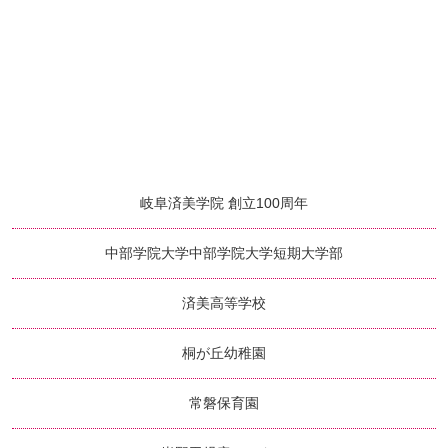
岐阜済美学院 創立100周年
中部学院大学
中部学院大学短期大学部
済美高等学校
桐が丘幼稚園
常磐保育園