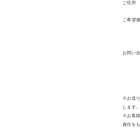
ご住所
ご希望
お問い
※お送
します
※お客
責任を