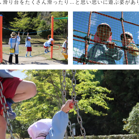
､滑り台をたくさん滑ったり…と思い思いに遊ぶ姿があ