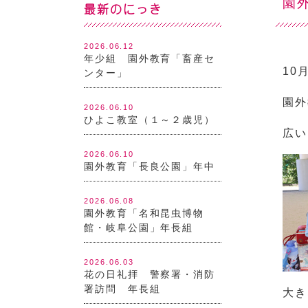
園
最新のにっき
2026.06.12
年少組 園外教育「畜産セ
10
ンター」
園外
2026.06.10
ひよこ教室（１～２歳児）
広い
2026.06.10
園外教育「長良公園」年中
2026.06.08
園外教育「名和昆虫博物
館・岐阜公園」年長組
2026.06.03
花の日礼拝 警察署・消防
署訪問 年長組
大き