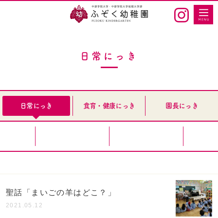
日常にっき
日常にっき
食育・健康にっき
園長にっき
聖話「まいごの羊はどこ？」
2021.05.12