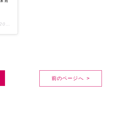
り保育
020年 4月月16日午後7時21分PDT
前のページへ >