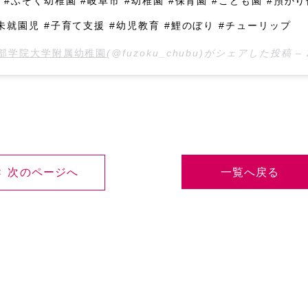
 #ふぞく幼稚園 #岐阜市 #幼稚園 #保育園 #こども園 #預か
未就園児 #子育て支援 #幼児教育 #鯉のぼり #チューリップ
部学院大学附属幼稚園
(@fuzoku_chubu)がシェアした投稿 –
2
< 次のページへ
一覧へ戻る