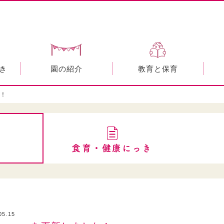
き
園の紹介
教育と保育
た！
食育・健康にっき
05.15