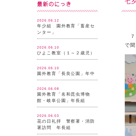
七
最新のにっき
2026.06.12
年少組 園外教育「畜産セ
ンター」
７月
で聞
2026.06.10
ひよこ教室（１～２歳児）
2026.06.10
園外教育「長良公園」年中
2026.06.08
園外教育「名和昆虫博物
館・岐阜公園」年長組
2026.06.03
花の日礼拝 警察署・消防
署訪問 年長組