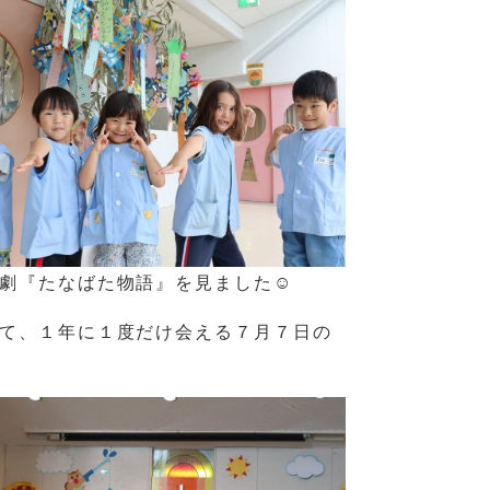
劇『たなばた物語』を見ました☺
て、１年に１度だけ会える７月７日の