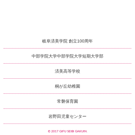
岐阜済美学院 創立100周年
中部学院大学
中部学院大学短期大学部
済美高等学校
桐が丘幼稚園
常磐保育園
岩野田児童センター
© 2017 GIFU SEIBI GAKUIN.