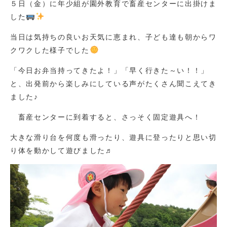
５日（金）に年少組が園外教育で畜産センターに出掛けま
した
当日は気持ちの良いお天気に恵まれ、子ども達も朝からワ
クワクした様子でした
「今日お弁当持ってきたよ！」「早く行きた～い！！」
と、出発前から楽しみにしている声がたくさん聞こえてき
ました♪
畜産センターに到着すると、さっそく固定遊具へ！
大きな滑り台を何度も滑ったり、遊具に登ったりと思い切
り体を動かして遊びました♬