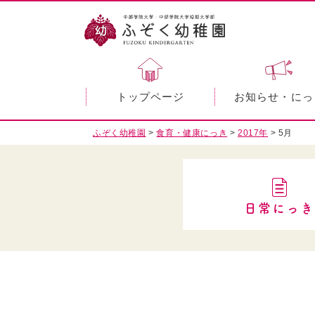
トップページ
お知らせ・にっ
ふぞく幼稚園
>
食育・健康にっき
>
2017年
>
5月
日常にっき