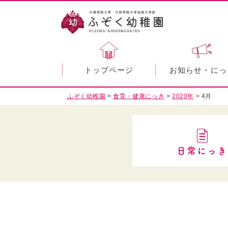
トップページ
お知らせ・にっ
ふぞく幼稚園
>
食育・健康にっき
>
2020年
>
4月
日常にっき