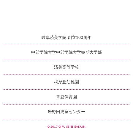
岐阜済美学院 創立100周年
中部学院大学
中部学院大学短期大学部
済美高等学校
桐が丘幼稚園
常磐保育園
岩野田児童センター
© 2017 GIFU SEIBI GAKUIN.