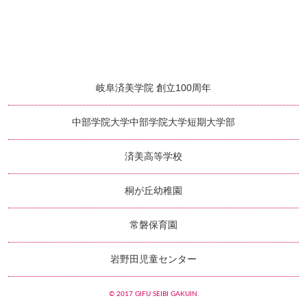
岐阜済美学院 創立100周年
中部学院大学
中部学院大学短期大学部
済美高等学校
桐が丘幼稚園
常磐保育園
岩野田児童センター
© 2017 GIFU SEIBI GAKUIN.